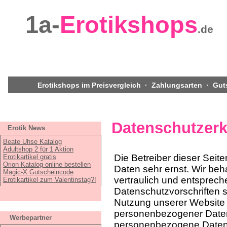
1a-
Erotikshops
.de
Erotikshops im Preisvergleich
·
Zahlungsarten
·
Gut
Datenschutzerk
Erotik News
Beate Uhse Katalog
Adultshop 2 für 1 Aktion
Die Betreiber dieser Seit
Erotikartikel gratis
Orion Katalog online bestellen
Daten sehr ernst. Wir b
Magic-X Gutscheincode
vertraulich und entsprech
Erotikartikel zum Valentinstag?!
Datenschutzvorschriften 
Nutzung unserer Website 
personenbezogener Daten
Werbepartner
personenbezogene Daten (