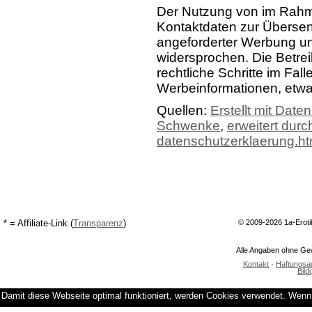
Der Nutzung von im Rahme
Kontaktdaten zur Übersen
angeforderter Werbung und
widersprochen. Die Betrei
rechtliche Schritte im Fa
Werbeinformationen, etwa
Quellen:
Erstellt mit Dat
Schwenke
,
erweitert durc
datenschutzerklaerung.ht
* = Affiliate-Link (
Transparenz
)
© 2009-2026 1a-Eroti
Alle Angaben ohne Gew
Kontakt
·
Haftungsa
Bild
Damit diese Webseite optimal funktioniert, werden Cookies verwendet. Wenn